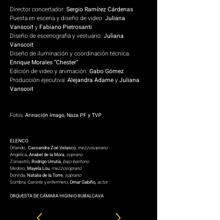
Director concertador:
Sergio Ramírez Cárdenas
Puesta en escena y diseño de video:
Juliana
Vanscoit
y
Fabiano Pietrosanti
Diseño de escenografía y vestuario:
Juliana
Vanscoit
Diseño de iluminación y coordinación técnica:
Enrique Morales “Chester”
Edición de video y animación:
Gabo Gómez
Producción ejecutiva:
Alejandra Adame
y
Juliana
Vanscoit
Fotos:
Arinación Imago, Naza PF y TVP
ELENCO
Orlando,
Cassandra Zoé Velasco
,
mezzosoprano
Angélica,
Anabel de la Mora
,
soprano
Zoroastro,
Rodrigo Urrutia
,
bajo-barítono
Medoro,
Mayela Lou
,
mezzosoprano
Dorinda,
Natalia de la Torre
,
soprano
Sombra, Caronte y enfermero,
Omar Gabiño,
actor
ORQUESTA DE CÁMARA HIGINIO RUBALCAVA