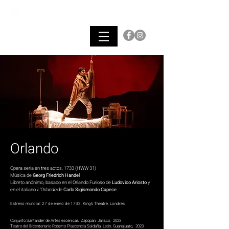
Orlando
Ópera seria en tres actos, 1733 (HWW 31)
Música de
Georg Friedrich Handel
Libreto anónimo, basado en el Orlando Furioso de
Ludovico Arios­to
y
en el italiano
L’Orlando
de
Carlo Sigismondo Capece
Estreno mundial: 27 de enero de 1733, King’s Theatre, Londres
Conjunto Santander de Artes escénicas, Zapopan, Jalisco, 2023
Teatro del Bicentenario Roberto Plascencia Saldaña, León, Guanajuato, 2023