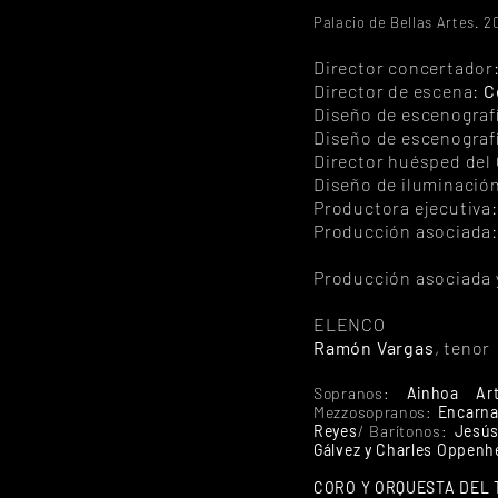
Palacio de Bellas Artes. 
Director concertador
Director de escena:
C
Diseño de escenograf
Diseño de escenografí
Director huésped del
Diseño de iluminació
Productora ejecutiva
Producción asociada
Producción asociada 
ELENCO
Ramón Vargas
, tenor
Sopranos:
Ainhoa Art
Mezzosopranos:
Encarna
Reyes
/ Barítonos:
Jesús
Gálvez y Charles Oppen
CORO Y ORQUESTA DEL 