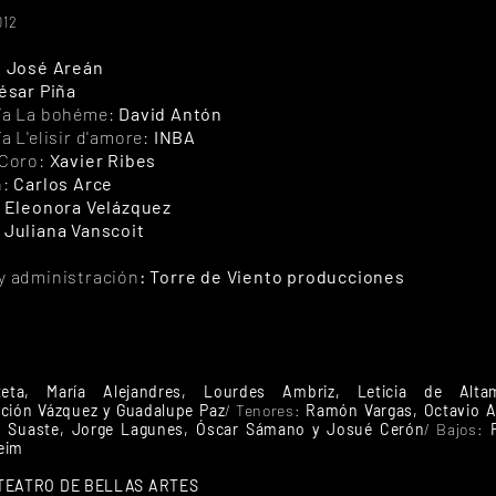
2012
:
José Areán
ésar Piña
ía La bohéme:
David Antón
a L'elisir d'amore:
INBA
 Coro:
Xavier Ribes
n:
Carlos Arce
:
Eleonora Velázquez
:
Juliana Vanscoit
y administración
: Torre de Viento producciones
eta, María Alejandres, Lourdes Ambriz, Leticia de Alta
ción Vázquez y Guadalupe Paz
/ Tenores:
Ramón Vargas, Octavio A
 Suaste, Jorge Lagunes, Óscar Sámano y Josué Cerón
/ Bajos:
heim
TEATRO DE BELLAS ARTES