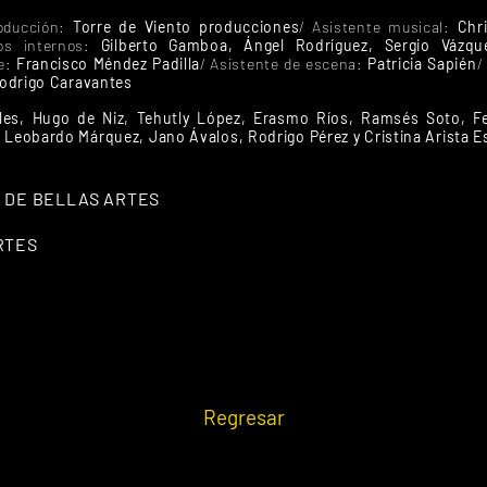
roducción:
Torre de Viento producciones
/ Asistente musical:
Chr
os internos:
Gilberto Gamboa, Ángel Rodríguez, Sergio Vázqu
je:
Francisco Méndez Padilla
/ Asistente de escena:
Patricia Sapién
/
odrigo Caravantes
les, Hugo de Niz, Tehutly López, Erasmo Ríos, Ramsés Soto, F
, Leobardo Márquez, Jano Ávalos, Rodrigo Pérez y Cristina Arista 
 DE BELLAS ARTES
RTES
Regresar