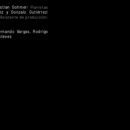
istian Gohmer
/ Pianistas
ez y Gonzalo Gutiérrez
/
 Asistente de producción:
ernando Vargas, Rodrigo
Esteves