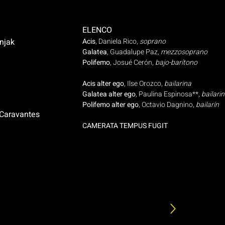
ELENCO
unjak
Acis
, Daniela Rico,
soprano
Galatea
, Guadalupe Paz,
mezzosoprano
Polifemo
, Josué Cerón,
bajo-barítono
Acis alter ego
, Ilse Orozco,
bailarina
Galatea alter ego
, Paulina Espinosa**,
bailari
Polifemo alter ego
, Octavio Dagnino,
bailarín
 Caravantes
CAMERATA TEMPUS FUGIT