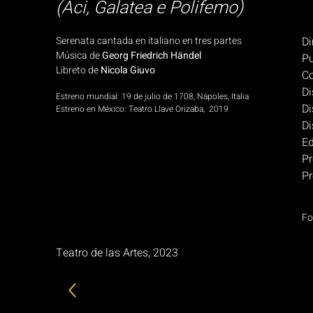
(Aci, Galatea e Polifemo)
Serenata cantada en italiano en tres partes
Di
Música de
Georg Friedrich Händel
Pu
Libreto de
Nicola Giuvo
Co
Di
Estreno mundial: 19 de julio de 1708, Nápoles, Italia
Di
Estreno en México: Teatro Llave Orizaba, 2019
Di
Ed
Pr
Pr
Fo
Teatro de las Artes, 2023