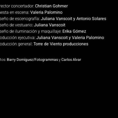
rector concertador:
Christian Gohmer
esta en escena:
Valeria Palomino
seño de escenografía:
Juliana Vanscoit y Antonio Solares
seño de vestuario:
Juliana Vanscoit
seño de iluminación y maquillaje:
Erika Gómez
oducción ejecutiva:
Juliana Vanscoit y Valeria Palomino
oducción general:
Torre de Viento producciones
tos:
Barry Domíguez/Fotogrammas
y
Carlos Alvar