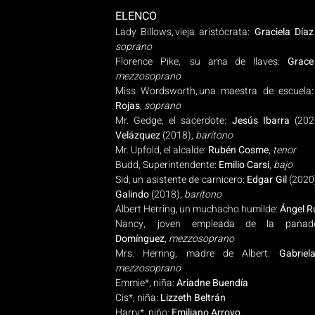
ELENCO
Lady Billows, vieja aristócrata:
Graciela Díaz 
soprano
Florence Pike, su ama de llaves:
Grace
mezzosoprano
Miss Wordsworth, una maestra de escuela
Rojas
,
soprano
Mr. Gedge, el sacerdote:
Jesús Ibarra
(20
Velázquez
(2018),
barítono
Mr. Upfold, el alcalde:
Rubén Cosme
,
tenor
Budd, Superintendente:
Emilio Carsi
,
bajo
Sid, un asistente de carnicero:
Edgar Gil
(2020
Galindo
(2018),
barítono
Albert Herring, un muchacho humilde:
Ángel R
Nancy, joven empleada de la panad
Domínguez
,
mezzosoprano
Mrs. Herring, madre de Albert:
Gabriel
mezzosoprano
Emmie*, niña:
Ariadne Buendía
Cis*, niña:
Lizzeth Beltrán
Harry*, niño:
Emiliano Arroyo