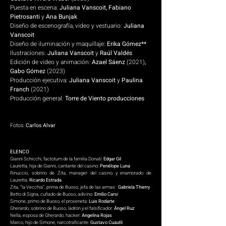
Puesta en escena:
Juliana Vanscoit, Fabiano
Pietrosanti
y
Ana Bunjak
Diseño de escenografía, video y vestuario:
Juliana
Vanscoit
Diseño de iluminación y maquillaje:
Erika Gómez**
Ilustraciones:
Juliana Vanscoit
y
Raúl Valdés
Edición de video y animación:
Azael Sáenz
(2021)
,
Gabo Gómez
(2023)
Producción ejecutiva:
Juliana Vanscoit
y
Paulina
Franch
(2021)
Producción general:
Torre de Viento producciones
Fotos:
Carlos Alvar
ELENCO
Gianni Schicchi, factotum de la familia Donati:
Edgar Gil
Lauretta, hija de Gianni, cantante del casino:
Penélope Luna
Rinuccio, sobrino de Zita, manager del casino y enamorado de
Lauretta:
Ricardo Estrada
Zita, “la Vecchia”, prima de Buoso, jefa de las armas:
Gabriela Thierry
Betto di Signa, cuñado de Buoso, adivino:
Emilio Carsi
Simone, primo de Buoso, el proxeneta:
Luis Rodarte
Gherardo, sobrino de Buoso, ladrón y el falsificador:
Ángel Ruz
Nella, esposa de Gherardo, hacker:
Angelina Rojas
Marco, hijo de Simone, narcotraficante:
Gustavo Cuautli