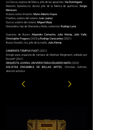
La Ciesca, esposa de Marco, jefa de las apuestas:
Itia Domínguez
Maestro Spineloccio, doctor, jefe de la fábrica de químicos:
Sergio
Meneses
Notario señor Amantio:
Mario Alberto Hoyos
Pinellino, esbirro del notario:
Iván Juárez
Guccio, esbirro del notario:
Miguel Mejía
Gherardino, hijo de Gherardo y Nella, carterista:
Rodrigo Luna
Guaruras de Buoso:
Alejandro Camacho, Julio Klemp, Julio Valle,
Christopher Fragoso
(2023)
y Rodrigo Caravantes
(2021)
Buoso Donatti, rico, jefe de la mafia:
Julio Klemp
CAMERATA TEMPUS FUGIT
(2021)
Arreglo para orquesta de cámara de Mathias Weigmann, editado por
Ricordi* (2021)
ORQUESTA JUVENIL UNIVERSITARIA EDUARDO MATA
(2023)
SOLISTAS ENSAMBLE DE BELLAS ARTES
, Christian Gohmer,
director artístico