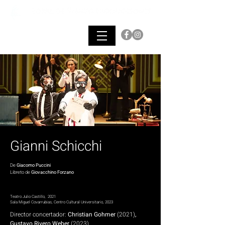
Gianni Schicchi
De
Giacomo Puccini
Libreto de
Giovacchino Forzano
Teatro Julio Castillo, 2021
Sala Miguel Covarrubias, Centro Cultural Universitario, 2023
Director concertador:
Christian Gohmer
(2021)
,
Gustavo Rivero Weber
(2023)