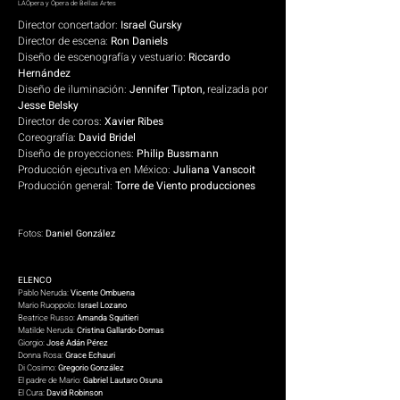
LAÓpera y Ópera de Bellas Artes
Director concertador:
Israel Gursky
Director de escena:
Ron Daniels
Diseño de escenografía y vestuario:
Riccardo
Hernández
Diseño de iluminación:
Jennifer Tipton,
realizada por
Jesse Belsky
Director de coros:
Xavier Ribes
Coreografía:
David Bridel
Diseño de proyecciones:
Philip Bussmann
Producción ejecutiva en México:
Juliana Vanscoit
Producción general:
Torre de Viento producciones
Fotos:
Daniel González
ELENCO
Pablo Neruda:
Vicente Ombuena
Mario Ruoppolo:
Israel Lozano
Beatrice Russo:
Amanda Squitieri
Matilde Neruda:
Cristina Gallardo-Domas
Giorgio:
José Adán Pérez
Donna Rosa:
Grace Echauri
Di Cosimo:
Gregorio González
El padre de Mario:
Gabriel Lautaro Osuna
El Cura:
David Robinson