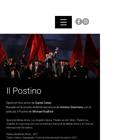
Il Postino
Ópera en tres actos de
Daniel Catán
Basado en la novela
Ardiente paciencia
de
Antonio Skármeta
y en la
película
Il Postino
de
Michael Radford
Ópera de Bellas Artes, Los Ángeles Opera, Theater an der Wien, Théatre du
Chatelet en coproducción con el Instituto Nacional de Bellas Artes y el Festival
Internacional Cervantino
Palacio de Bellas Artes, 2011
Teatro Juárez, Guanajuato, Festival Internacional Cervantino, 2011