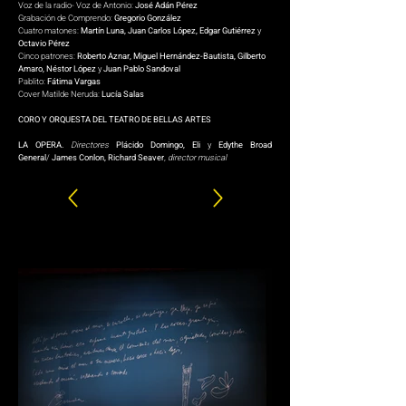
Voz de la radio- Voz de Antonio:
José Adán Pérez
Grabación de Comprendo:
Gregorio González
Cuatro matones:
Martín Luna, Juan Carlos López, Edgar Gutiérrez
y
Octavio Pérez
Cinco patrones:
Roberto Aznar, Miguel Hernández-Bautista, Gilberto
Amaro, Néstor López
y
Juan Pablo Sandoval
Pablito:
Fátima Vargas
Cover Matilde Neruda:
Lucía Salas
CORO Y ORQUESTA DEL TEATRO DE BELLAS ARTES
LA OPERA.
Directores
Plácido Domingo, Eli
y
Edythe Broad
General
/
James Conlon, Richard Seaver
,
director musical