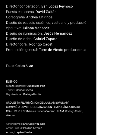
Director concertador:
Iván López Reynoso
Puesta en escena:
David Gaitán
Coreografía:
Andrea Chirinos
Diseño de espacio escénico, vestuario y producción
ejecutiva:
Juliana Vanscoit
Diseño de iluminación:
Jesús Hernández
Diseño de video:
Gabriel Zapata
Director coral:
Rodrigo Cadet
Producción general:
Torre de Viento producciones
Fotos:
Carlos Alvar
ELENCO
Mezzo-soprano:
Guadalupe Paz
Tenor:
Orlando Pineda
Bajo barítono:
Rodrigo Urrutia
ORQUESTA FILARMÓNICA DE LA UNAM (OFUNAM)
COMPAÑÍA JUVENIL DE DANZA CONTEMPORÁNEA (DAJU)
CORO IM·PULSO Música Escena Verano UNAM
. Rodrigo Cadet
,
director
Actor Romeo:
Erik Gutiérrez Otto
Actriz Julieta:
Paulina Álvarez
Actriz,
Haydee Boeto