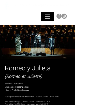
Romeo y Julieta
(Romeo et Juliette)
Sinfonía Dramática
Música de
Hector Berlioz
Libreto
Émile Deschamps
Nueva producción Coordinación de Difusión Cultural UNAM 2019
Sala Nezahualcóyotl, Centro Cultural Universitario, 2019
Festival IM.PULSO Música y escena verano UNAM 2019