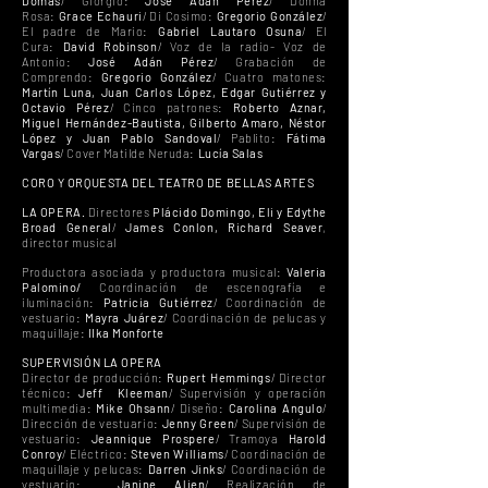
Domas
/
Giorgio:
José Adán Pérez
/ Donna
Rosa:
Grace Echauri
/ Di Cosimo:
Gregorio González
/
El padre de Mario:
Gabriel Lautaro Osuna
/ El
Cura:
David Robinson
/ Voz de la radio- Voz de
Antonio:
José Adán Pérez
/ Grabación de
Comprendo:
Gregorio González
/ Cuatro matones:
Martín Luna, Juan Carlos López, Edgar Gutiérrez y
Octavio Pérez
/ Cinco patrones:
Roberto Aznar,
Miguel Hernández-Bautista, Gilberto Amaro, Néstor
López y Juan Pablo Sandoval
/ Pablito:
Fátima
Vargas
/ Cover Matilde Neruda:
Lucía Salas
CORO Y ORQUESTA DEL TEATRO DE BELLAS ARTES
LA OPERA.
Directores
Plácido Domingo, Eli y Edythe
Broad General
/
James Conlon, Richard Seaver
,
director musical
Productora asociada y productora musical:
Valeria
Palomino/
Coordinación de escenografía e
iluminación:
Patricia Gutiérrez
/ Coordinación de
vestuario:
Mayra Juárez
/ Coordinación de pelucas y
maquillaje:
IIka Monforte
SUPERVISIÓN LA OPERA
Director de producción:
Rupert Hemmings
/ Director
técnico:
Jeff Kleeman
/ Supervisión y operación
multimedia:
Mike Ohsann
/ Diseño:
Carolina Angulo
/
Dirección de vestuario:
Jenny Green
/ Supervisión de
vestuario:
Jeannique Prospere
/ Tramoya
Harold
Conroy
/ Eléctrico:
Steven Williams
/ Coordinación de
maquillaje y pelucas:
Darren Jinks
/ Coordinación de
vestuario:
Janine Alien
/ Realización de