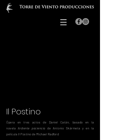
Il Postino
Ópera en tres actos de Daniel Catán, b
asado en la
novela
Ardiente paciencia
de Antonio Skármeta y en la
película
Il Postino
de Michael Radford