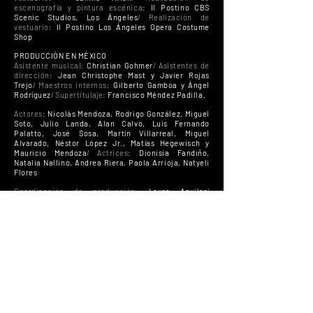
escenografía y pintura escénica:
Il Postino CBS
Scenic Studios, Los Ángeles
/ Realización de
vestuario:
Il Postino Los Ángeles Opera Costume
Shop
PRODUCCIÓN EN MÉXICO
Asistente musical:
Christian Gohmer
/ Asistentes de
dirección:
Jean Christophe Mast y Javier Rojas
Trejo
/ Maestros internos:
Gilberto Gamboa y Ángel
Rodríguez
/ Supertitulaje:
Francisco Méndez Padilla.
Actores:
Nicolás Mendoza, Rodrigo González, Miguel
Soto, Julio Landa, Alan Calvo, Luis Fernando
Palatto, José Sosa, Martín Villarreal, Miguel
Alvarado, Néstor López Jr., Matías Hegewisch y
Mauricio Mendoza
/ Actrices:
Dionisia Fandiño,
Natalia Nallino, Andrea Riera, Paola Arrioja, Natyeli
Flores
Coordinación de producción:
Laura Aguilar
/
Regidores:
Paulina Franch
y
Martha Benítez
/
Asistente de producción:
Rodrigo Caravantes
/
Asistente de producción, compras y
mensajería:
Julio César Valle Ramírez
/
Coordinadores de iluminación:
Alberto Tufiño
y
César Hernández
/ Asistentes a la producción
ejecutiva:
Elizabeth Mendoza
y
Claudia Mendoza
/
Asistente de audio:
Salvador Belmonte
/ Asistentes
generales:
Adrián Argomedo
y
Eurídice Rodríguez
/
Administración de la producción:
Torre de Viento
producciones
/ Asistentes de vestuario:
Alejandra
Rosales
y
Ricardo Loyola
/ Asistente de gerente de