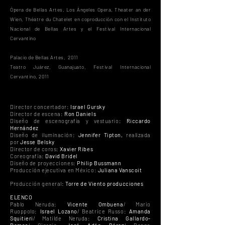
Ópera de Bellas Artes, Los Ángeles Opera, Theater an der
Wien, Théatre du Chatelet en coproducción con el Instituto
Nacional de Bellas Artes y el Festival Internacional
Cervantino
Palacio de Bellas Artes, 2011
Teatro Juárez, Guanajuato, Festival Internacional
Cervantino, 2011
Director concertador:
Israel Gursky
Director de escena:
Ron Daniels
Diseño de escenografía y vestuario:
Riccardo
Hernández
Diseño de iluminación:
Jennifer Tipton,
realizada
por
Jesse Belsky
Director de coros:
Xavier Ribes
Coreografía:
David Bridel
Diseño de proyecciones:
Philip Bussmann
Producción ejecutiva en México:
Juliana Vanscoit
Producción general:
Torre de Viento producciones
ELENCO
Pablo Neruda:
Vicente Ombuena
/ Mario
Ruoppolo:
Israel Lozano
/ Beatrice Russo:
Amanda
Squitieri
/ Matilde Neruda:
Cristina Gallardo-