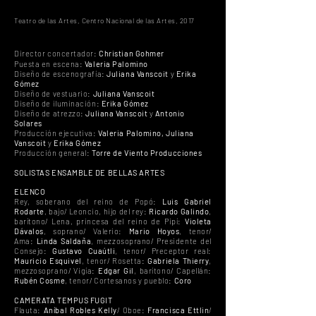
Teatro de las Artes, Centro Nacional de las Artes, 2017
Director concertador:
Christian Gohmer
Puesta en escena:
Valeria Palomino
Diseño de escenografía:
Juliana Vanscoit
y
Erika
Gómez
Diseño de vestuario:
Juliana Vanscoit
Diseño de iluminación:
Erika Gómez
Diseño de atrezzo:
Juliana Vanscoit
y
Antonio
Solares
Producción ejecutiva:
Valeria Palomino, Juliana
Vanscoit
y
Erika Gómez
Producción general:
Torre de Viento Producciones
SOLISTAS ENSAMBLE DE BELLAS ARTES
ELENCO
Rey, soberano del reino de Popó:
Luis Gabriel
Rodarte
, bajo/ Leoncio, hijo del rey:
Ricardo Galindo
,
barítono/ Lena, princesa del reino de Pipí:
Violeta
Dávalos
, soprano/ Valerio:
Mario Hoyos
, tenor/
Ama:
Linda Saldaña
, mezzosoprano/ Presidente del
Consejo:
Gustavo Cuaútli
, tenor/ Preceptor real:
Mauricio Esquivel
, tenor/ Rosetta:
Gabriela Thierry
,
mezzosoprano/ Vigía:
Edgar Gil
, barítono/ Capellán:
Rubén Cosme
, tenor/ Cortesanos y pueblo:
Coro
CAMERATA TEMPUS FUGIT
Flauta:
Aníbal Robles Kelly
/ Oboe:
Francisca Ettlin
/