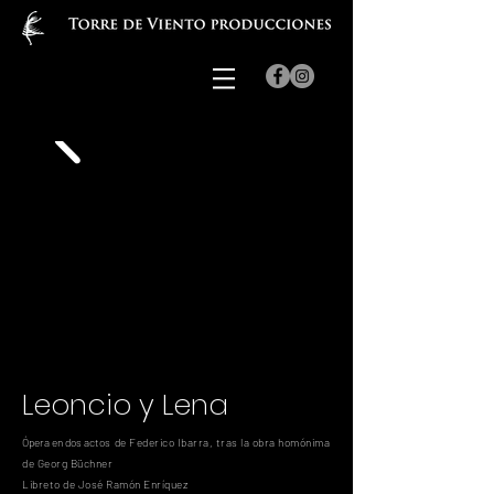
Leoncio y Lena
Ópera en dos actos d
e Federico Ibarra, tras la obra homónima
de Georg Büchner
Libreto de José Ramón Enríquez