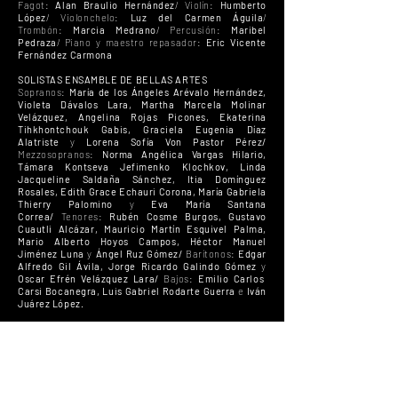
Fagot:
Alan Braulio Hernández
/ Violín:
Humberto
López
/ Violonchelo:
Luz del Carmen Águila
/
Trombón:
Marcia Medrano
/ Percusión:
Maribel
Pedraza
/ Piano y maestro repasador:
Eric Vicente
Fernández Carmona
SOLISTAS ENSAMBLE DE BELLAS ARTES
Sopranos:
María de los Ángeles Arévalo Hernández,
Violeta Dávalos Lara, Martha Marcela Molinar
Velázquez, Angelina Rojas Picones, Ekaterina
Tihkhontchouk Gabis, Graciela Eugenia Díaz
Alatriste
y
Lorena Sofía Von Pastor Pérez/
Mezzosopranos:
Norma Angélica Vargas Hilario,
Támara Kontseva Jefimenko Klochkov, Linda
Jacqueline Saldaña Sánchez, Itia Domínguez
Rosales, Edith Grace Echauri Corona, María Gabriela
Thierry Palomino
y
Eva María Santana
Correa/
Tenores:
Rubén Cosme Burgos, Gustavo
Cuautli Alcázar, Mauricio Martín Esquivel Palma,
Mario Alberto Hoyos Campos, Héctor Manuel
Jiménez Luna
y
Ángel Ruz Gómez/
Barítonos:
Edgar
Alfredo Gil Ávila, Jorge Ricardo Galindo Gómez
y
Oscar Efrén Velázquez Lara/
Bajos:
Emilio Carlos
Carsi Bocanegra, Luis Gabriel Rodarte Guerra
e
Iván
Juárez López.
Jefe de personal:
Guillermo A. Rodríguez Martínez
/
Bibliotecario:
José Rolando Rivera Gonzaga
/
Asistente teatral:
Marco Antonio Barrera Pérez.
PRODUCCIÓN TORRE DE VIENTO PRODUCCIONES
Coordinador técnico y de producción:
Antonio