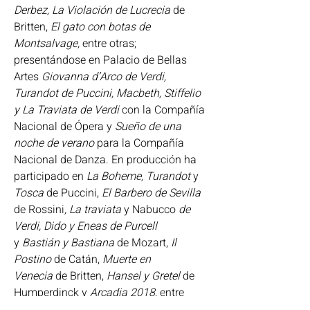
Derbez, La Violación de Lucrecia
 de 
Britten, 
El gato con botas de 
Montsalvage, 
entre otras; 
presentándose en Palacio de Bellas 
Artes 
Giovanna d’Arco de Verdi, 
Turandot de Puccini, Macbeth, Stiffelio 
y La Traviata de Verdi 
con la Compañía 
Nacional de Ópera y 
Sueño de una 
noche de verano 
para la Compañía 
Nacional de Danza. En producción ha 
participado en 
La Boheme, Turandot 
y 
Tosca 
de Puccini, 
El Barbero de Sevilla 
de Rossini
, La traviata
 y Nabucco
 de 
Verdi,
Dido y Eneas de Purcell 
y
 Bastián y Bastiana 
de Mozart, 
Il 
Postino
 de Catán, 
Muerte en 
Venecia
 de Britten, 
Hansel y Gretel
 de 
Humperdinck y 
Arcadia 2018, 
entre 
otros.