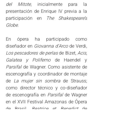
del Mitote
, inicialmente para la 
presentación de Enrique IV previa a la 
participación en 
The Shakespeare’s 
Globe
.
En ópera ha participado como 
diseñador en 
Giovanna d’Arco 
de Verdi
, 
Los pescadores de perlas 
de Bizet
, Acis, 
Galatea y Polifemo 
de Haendel y 
Parsifal 
de Wagner. Como asistente de 
escenografía y coordinador de montaje 
de 
La mujer sin sombra 
de Strauss; 
como director técnico y co-diseñador 
de escenografía en 
Parsifal 
de Wagner 
en el XVII Festival Amazonas de Ópera 
de Brasil, 
Beatrice et Benedict 
de 
Berlioz, 
Orfeo ed Euridice 
de Gluck, 
La 
Fanciulla del West 
de Puccini y 
El rapto 
en el Serrallo 
de Mozart, estas últimas 