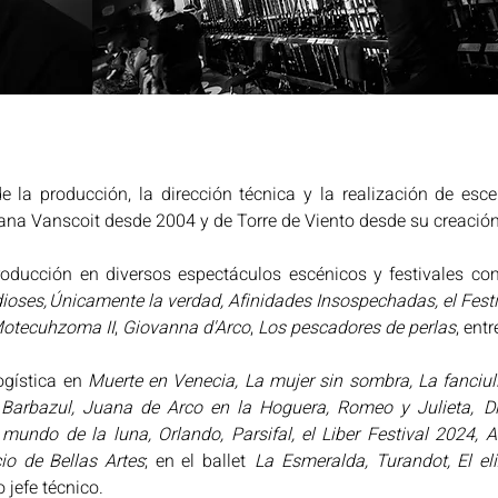
la producción, la dirección técnica y la realización de escen
iana Vanscoit desde 2004 y de Torre de Viento desde su creación
oducción en diversos espectáculos escénicos y festivales co
ioses, Únicamente la verdad, Afinidades Insospechadas, el Fest
 Motecuhzoma II
, 
Giovanna d'Arco
, 
Los pescadores de perlas
, entr
gística en 
Muerte en Venecia, La mujer sin sombra, La fanciull
de Barbazul, Juana de Arco en la Hoguera, Romeo y Julieta,  Di
 mundo de la luna, Orlando, Parsifal, el Liber Festival 2024, A
io de Bellas Artes
; en el ballet  
La Esmeralda, Turandot, El e
efe técnico.  