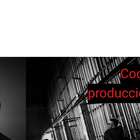
OYECTOS
COLABORADORES
BACKST
Coo
producció